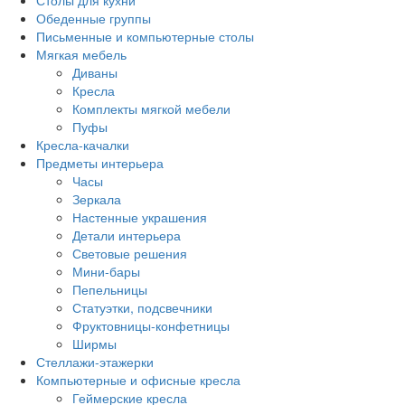
Столы для кухни
Обеденные группы
Письменные и компьютерные столы
Мягкая мебель
Диваны
Кресла
Комплекты мягкой мебели
Пуфы
Кресла-качалки
Предметы интерьера
Часы
Зеркала
Настенные украшения
Детали интерьера
Световые решения
Мини-бары
Пепельницы
Статуэтки, подсвечники
Фруктовницы-конфетницы
Ширмы
Стеллажи-этажерки
Компьютерные и офисные кресла
Геймерские кресла