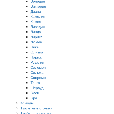
Венеция
Виктория
Диана
Камелия
Камея
Ливадия
Линда
Лирика
Люмен
Ника
Оливия
Париж
Розалия
Саломея
Сальма
Санремо
Танго
Шервуд
Элен
Эра
Комоды
Туалетные столики
Тумбы для спален