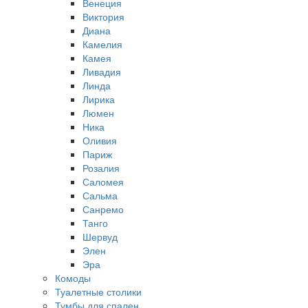
Венеция
Виктория
Диана
Камелия
Камея
Ливадия
Линда
Лирика
Люмен
Ника
Оливия
Париж
Розалия
Саломея
Сальма
Санремо
Танго
Шервуд
Элен
Эра
Комоды
Туалетные столики
Тумбы для спален