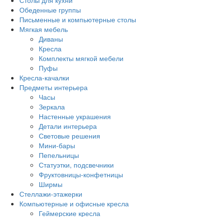
Столы для кухни
Обеденные группы
Письменные и компьютерные столы
Мягкая мебель
Диваны
Кресла
Комплекты мягкой мебели
Пуфы
Кресла-качалки
Предметы интерьера
Часы
Зеркала
Настенные украшения
Детали интерьера
Световые решения
Мини-бары
Пепельницы
Статуэтки, подсвечники
Фруктовницы-конфетницы
Ширмы
Стеллажи-этажерки
Компьютерные и офисные кресла
Геймерские кресла