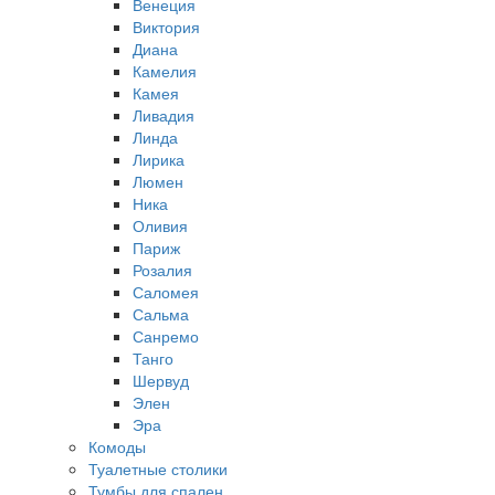
Венеция
Виктория
Диана
Камелия
Камея
Ливадия
Линда
Лирика
Люмен
Ника
Оливия
Париж
Розалия
Саломея
Сальма
Санремо
Танго
Шервуд
Элен
Эра
Комоды
Туалетные столики
Тумбы для спален