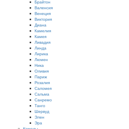
Брайтон
Валенсия
Венеция
Виктория
Диана
Камелия
Камея
Ливадия
Линда
Лирика
Люмен
Ника
Оливия
Париж
Розалия
Саломея
Сальма
Санремо
Танго
Шервуд
Элен
Эра
Комоды