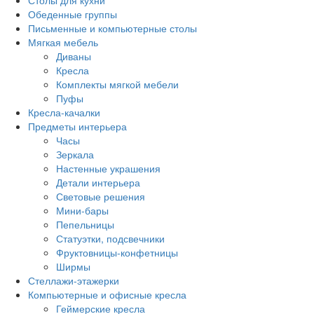
Столы для кухни
Обеденные группы
Письменные и компьютерные столы
Мягкая мебель
Диваны
Кресла
Комплекты мягкой мебели
Пуфы
Кресла-качалки
Предметы интерьера
Часы
Зеркала
Настенные украшения
Детали интерьера
Световые решения
Мини-бары
Пепельницы
Статуэтки, подсвечники
Фруктовницы-конфетницы
Ширмы
Стеллажи-этажерки
Компьютерные и офисные кресла
Геймерские кресла