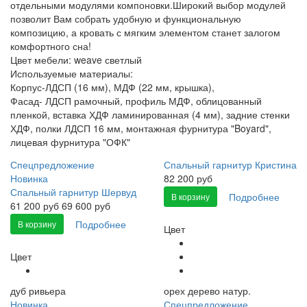
отдельными модулями компоновки.Широкий выбор модулей
позволит Вам собрать удобную и функциональную
композицию, а кровать с мягким элементом станет залогом
комфортного сна!
Цвет мебели: weave светлый
Используемые материалы:
Корпус-ЛДСП (16 мм), МДФ (22 мм, крышка),
Фасад- ЛДСП рамочный, профиль МДФ, облицованный
пленкой, вставка ХДФ ламинированная (4 мм), задние стенки
ХДФ, полки ЛДСП 16 мм, монтажная фурнитура "Boyard",
лицевая фурнитура "ОФК"
Спецпредложение
Спальный гарнитур Кристина
Новинка
82 200 руб
Спальный гарнитур Шервуд
Подробнее
В корзину
61 200
руб
69 600 руб
Подробнее
В корзину
Цвет
Цвет
дуб ривьера
орех дерево натур.
Новинка
Спецпредложение