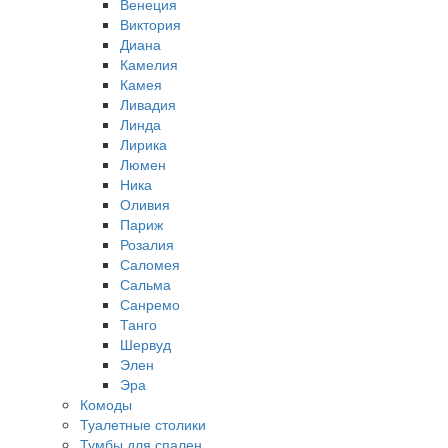
Венеция
Виктория
Диана
Камелия
Камея
Ливадия
Линда
Лирика
Люмен
Ника
Оливия
Париж
Розалия
Саломея
Сальма
Санремо
Танго
Шервуд
Элен
Эра
Комоды
Туалетные столики
Тумбы для спален