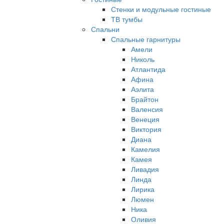
Стенки и модульные гостиные
ТВ тумбы
Спальни
Спальные гарнитуры
Амели
Николь
Атлантида
Афина
Аэлита
Брайтон
Валенсия
Венеция
Виктория
Диана
Камелия
Камея
Ливадия
Линда
Лирика
Люмен
Ника
Оливия