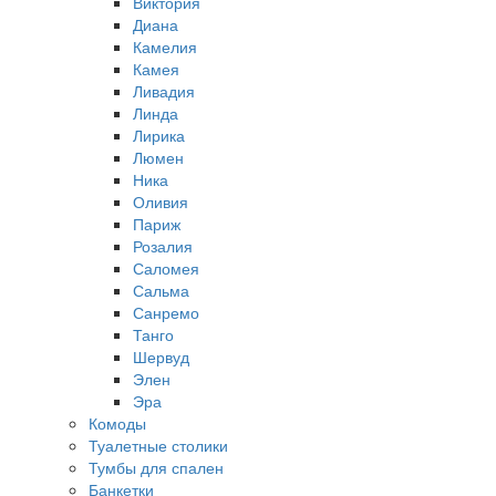
Виктория
Диана
Камелия
Камея
Ливадия
Линда
Лирика
Люмен
Ника
Оливия
Париж
Розалия
Саломея
Сальма
Санремо
Танго
Шервуд
Элен
Эра
Комоды
Туалетные столики
Тумбы для спален
Банкетки