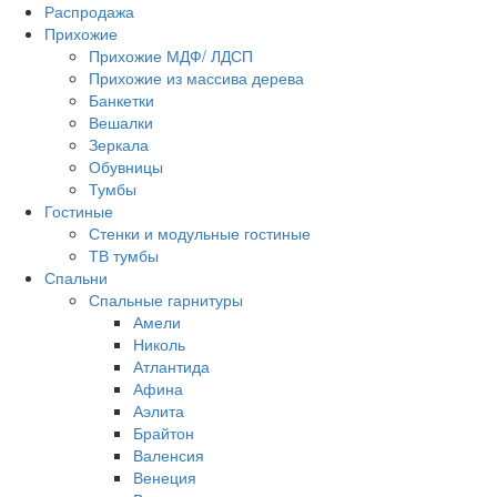
Распродажа
Прихожие
Прихожие МДФ/ ЛДСП
Прихожие из массива дерева
Банкетки
Вешалки
Зеркала
Обувницы
Тумбы
Гостиные
Стенки и модульные гостиные
ТВ тумбы
Спальни
Спальные гарнитуры
Амели
Николь
Атлантида
Афина
Аэлита
Брайтон
Валенсия
Венеция