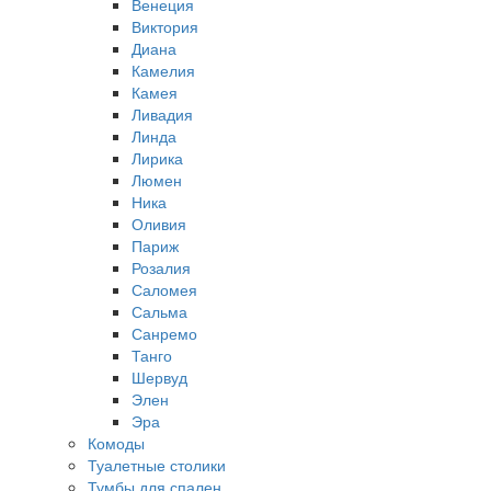
Венеция
Виктория
Диана
Камелия
Камея
Ливадия
Линда
Лирика
Люмен
Ника
Оливия
Париж
Розалия
Саломея
Сальма
Санремо
Танго
Шервуд
Элен
Эра
Комоды
Туалетные столики
Тумбы для спален