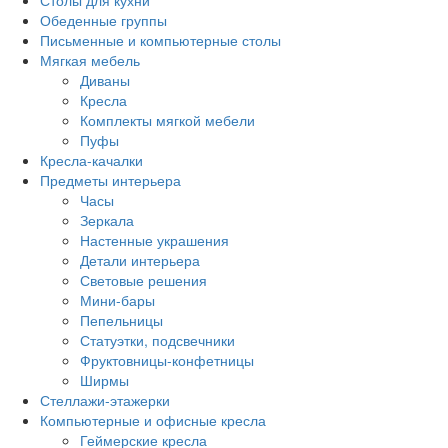
Столы для кухни
Обеденные группы
Письменные и компьютерные столы
Мягкая мебель
Диваны
Кресла
Комплекты мягкой мебели
Пуфы
Кресла-качалки
Предметы интерьера
Часы
Зеркала
Настенные украшения
Детали интерьера
Световые решения
Мини-бары
Пепельницы
Статуэтки, подсвечники
Фруктовницы-конфетницы
Ширмы
Стеллажи-этажерки
Компьютерные и офисные кресла
Геймерские кресла