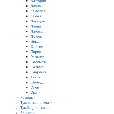
Виктория
Диана
Камелия
Камея
Ливадия
Линда
Лирика
Люмен
Ника
Оливия
Париж
Розалия
Саломея
Сальма
Санремо
Танго
Шервуд
Элен
Эра
Комоды
Туалетные столики
Тумбы для спален
Банкетки