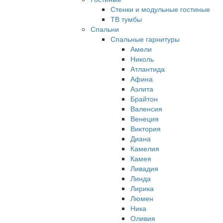
Стенки и модульные гостиные
ТВ тумбы
Спальни
Спальные гарнитуры
Амели
Николь
Атлантида
Афина
Аэлита
Брайтон
Валенсия
Венеция
Виктория
Диана
Камелия
Камея
Ливадия
Линда
Лирика
Люмен
Ника
Оливия