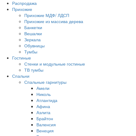
Распродажа
Прихожие
Прихожие МДФ/ ЛДСП
Прихожие из массива дерева
Банкетки
Вешалки
Зеркала
Обувницы
Тумбы
Гостиные
Стенки и модульные гостиные
ТВ тумбы
Спальни
Спальные гарнитуры
Амели
Николь
Атлантида
Афина
Аэлита
Брайтон
Валенсия
Венеция