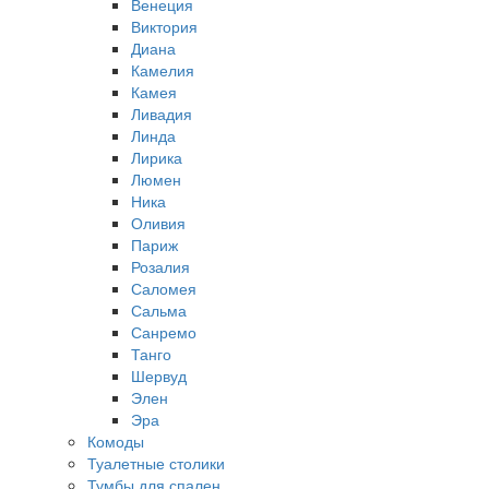
Венеция
Виктория
Диана
Камелия
Камея
Ливадия
Линда
Лирика
Люмен
Ника
Оливия
Париж
Розалия
Саломея
Сальма
Санремо
Танго
Шервуд
Элен
Эра
Комоды
Туалетные столики
Тумбы для спален