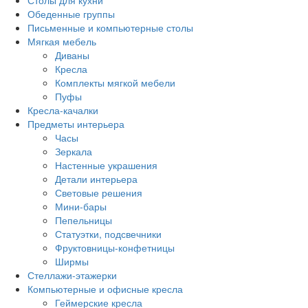
Столы для кухни
Обеденные группы
Письменные и компьютерные столы
Мягкая мебель
Диваны
Кресла
Комплекты мягкой мебели
Пуфы
Кресла-качалки
Предметы интерьера
Часы
Зеркала
Настенные украшения
Детали интерьера
Световые решения
Мини-бары
Пепельницы
Статуэтки, подсвечники
Фруктовницы-конфетницы
Ширмы
Стеллажи-этажерки
Компьютерные и офисные кресла
Геймерские кресла