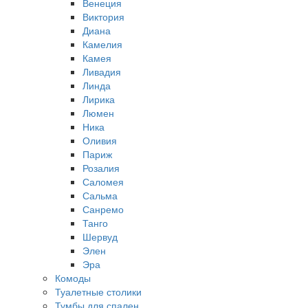
Венеция
Виктория
Диана
Камелия
Камея
Ливадия
Линда
Лирика
Люмен
Ника
Оливия
Париж
Розалия
Саломея
Сальма
Санремо
Танго
Шервуд
Элен
Эра
Комоды
Туалетные столики
Тумбы для спален