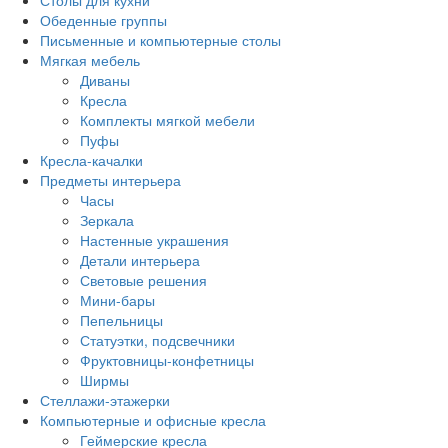
Столы для кухни
Обеденные группы
Письменные и компьютерные столы
Мягкая мебель
Диваны
Кресла
Комплекты мягкой мебели
Пуфы
Кресла-качалки
Предметы интерьера
Часы
Зеркала
Настенные украшения
Детали интерьера
Световые решения
Мини-бары
Пепельницы
Статуэтки, подсвечники
Фруктовницы-конфетницы
Ширмы
Стеллажи-этажерки
Компьютерные и офисные кресла
Геймерские кресла