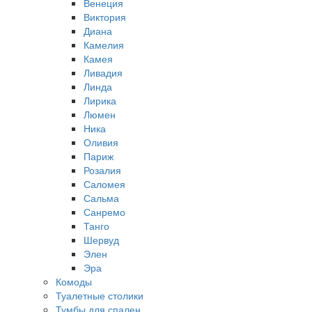
Венеция
Виктория
Диана
Камелия
Камея
Ливадия
Линда
Лирика
Люмен
Ника
Оливия
Париж
Розалия
Саломея
Сальма
Санремо
Танго
Шервуд
Элен
Эра
Комоды
Туалетные столики
Тумбы для спален