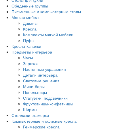
Столы для кухни
Обеденные группы
Письменные и компьютерные столы
Мягкая мебель
Диваны
Кресла
Комплекты мягкой мебели
Пуфы
Кресла-качалки
Предметы интерьера
Часы
Зеркала
Настенные украшения
Детали интерьера
Световые решения
Мини-бары
Пепельницы
Статуэтки, подсвечники
Фруктовницы-конфетницы
Ширмы
Стеллажи-этажерки
Компьютерные и офисные кресла
Геймерские кресла